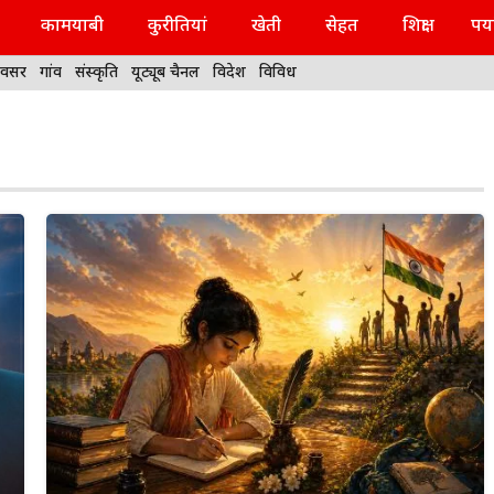
कामयाबी
कुरीतियां
खेती
सेहत
शिक्षा
पर्
वसर
गांव
संस्कृति
यूट्यूब चैनल
विदेश
विविध