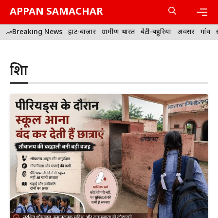
Skip
APPAN SAMACHAR
to
content
Men
Breaking News
हाट-बाजार
ग्रामीण भारत
बेटी-बहुरिया
अवसर
गांव
शिक्षा