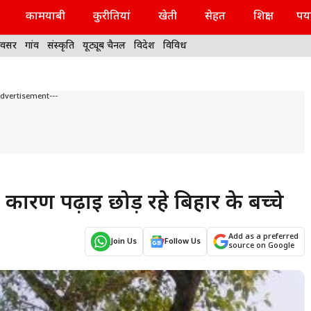
कामयाबी
कुरीतियां
खेती
सेहत
शिक्षा
पर्
वसर
गांव
संस्कृति
यूट्यूब चैनल
विदेश
विविध
Advertisement---
 कारण पढ़ाई छोड़ रहे बिहार के बच्चे
Add as a preferred
Join Us
Follow Us
source on Google