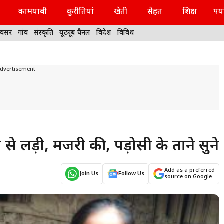
कामयाबी
कुरीतियां
खेती
सेहत
शिक्षा
पर्
वसर
गांव
संस्कृति
यूट्यूब चैनल
विदेश
विविध
Advertisement---
से लड़ी, मजदूरी की, पड़ोसी के ताने सुने
Add as a preferred
Join Us
Follow Us
source on Google